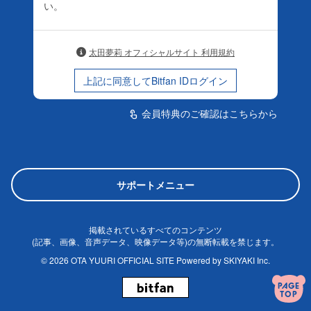
い。
太田夢莉 オフィシャルサイト 利用規約
上記に同意してBitfan IDログイン
会員特典のご確認はこちらから
touch_app
サポートメニュー
掲載されているすべてのコンテンツ
(記事、画像、音声データ、映像データ等)の無断転載を禁じます。
© 2026 OTA YUURI OFFICIAL SITE Powered by
SKIYAKI Inc.
PAGE
TOP