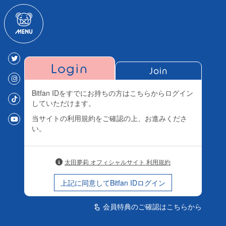
Login
Join
Bitfan IDをすでにお持ちの方はこちらからログイン
していただけます。
当サイトの利用規約をご確認の上、お進みくださ
い。
太田夢莉 オフィシャルサイト 利用規約
上記に同意してBitfan IDログイン
会員特典のご確認はこちらから
touch_app