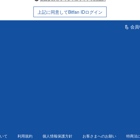
上記に同意してBitfan IDログイン
会員
touch_app
いて
利用規約
個人情報保護方針
お客さまへのお願い
特商法