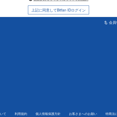
上記に同意してBitfan IDログイン
会員
touch_app
いて
利用規約
個人情報保護方針
お客さまへのお願い
特商法