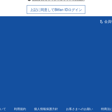
上記に同意してBitfan IDログイン
会員
touch_app
いて
利用規約
個人情報保護方針
お客さまへのお願い
特商法