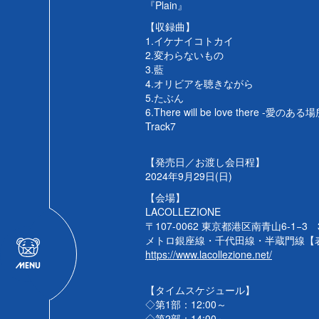
『Plain』
【収録曲】
1.イケナイコトカイ
2.変わらないもの
3.藍
4.オリビアを聴きながら
5.たぶん
6.There will be love there -愛のある場
Track7
【発売日／お渡し会日程】
2024年9月29日(日)
【会場】
LACOLLEZIONE
〒107-0062 東京都港区南青山6-1−3 
メトロ銀座線・千代田線・半蔵門線【
https://www.lacollezione.net/
【タイムスケジュール】
◇第1部：12:00～
◇第2部：14:00～