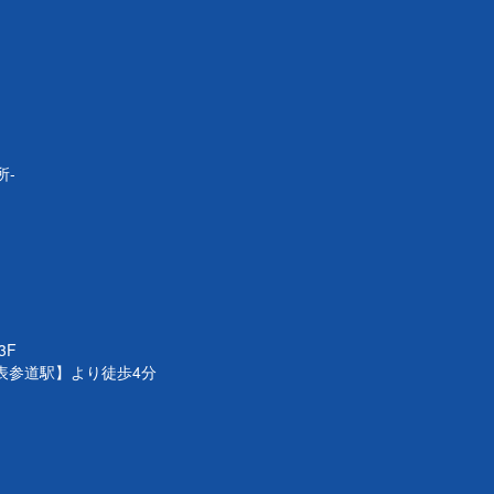
所-
3F
表参道駅】より徒歩4分