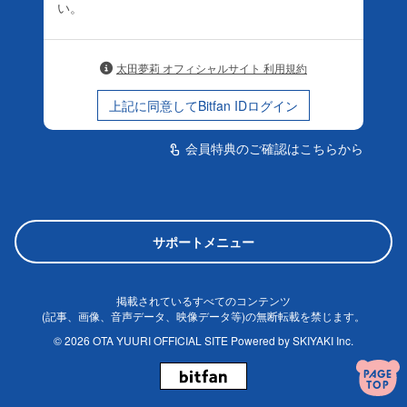
い。
太田夢莉 オフィシャルサイト 利用規約
上記に同意してBitfan IDログイン
会員特典のご確認はこちらから
touch_app
サポートメニュー
掲載されているすべてのコンテンツ
(記事、画像、音声データ、映像データ等)の無断転載を禁じます。
© 2026 OTA YUURI OFFICIAL SITE Powered by
SKIYAKI Inc.
PAGE
TOP