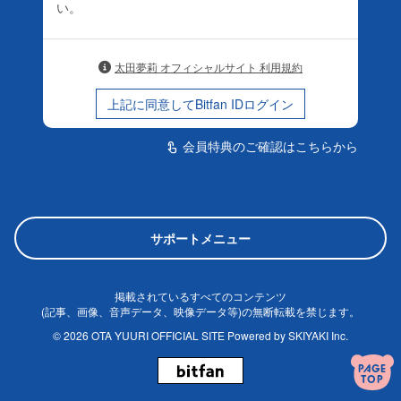
い。
太田夢莉 オフィシャルサイト 利用規約
上記に同意してBitfan IDログイン
会員特典のご確認はこちらから
touch_app
サポートメニュー
掲載されているすべてのコンテンツ
(記事、画像、音声データ、映像データ等)の無断転載を禁じます。
© 2026 OTA YUURI OFFICIAL SITE Powered by
SKIYAKI Inc.
PAGE
TOP