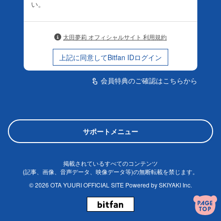
い。
太田夢莉 オフィシャルサイト 利用規約
上記に同意してBitfan IDログイン
会員特典のご確認はこちらから
touch_app
サポートメニュー
掲載されているすべてのコンテンツ
(記事、画像、音声データ、映像データ等)の無断転載を禁じます。
© 2026 OTA YUURI OFFICIAL SITE Powered by
SKIYAKI Inc.
PAGE
TOP